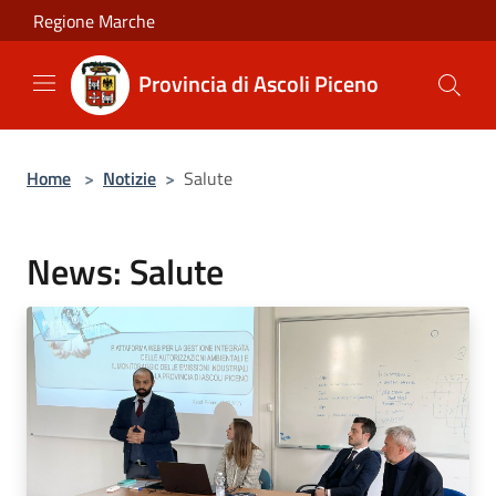
Salta al contenuto principale
Regione Marche
Provincia di Ascoli Piceno
Home
>
Notizie
>
Salute
News: Salute