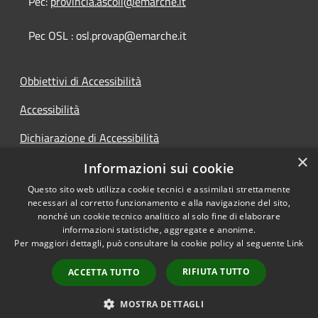
Pec:
provincia.ascoli@emarche.it
Pec OSL : osl.provap@emarche.it
Obbiettivi di Accessibilità
Accessibilità
Dichiarazione di Accessibilità
×
Accesso Civico
Informazioni sui cookie
Questo sito web utilizza cookie tecnici e assimilati strettamente
necessari al corretto funzionamento e alla navigazione del sito,
nonché un cookie tecnico analitico al solo fine di elaborare
informazioni statistiche, aggregate e anonime.
RSS
Copyright © 2026 • Provincia di
Per maggiori dettagli, può consultare la cookie policy al seguente
Link
Accessibilità
Ascoli Piceno • Powered by
Privacy
Municipium
Accesso
•
RIFIUTA TUTTO
ACCETTA TUTTO
Cookie
redazione
Mappa del sito
MOSTRA DETTAGLI