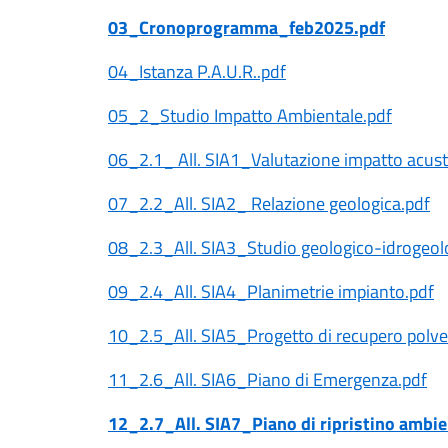
03_Cronoprogramma_feb2025.pdf
04_Istanza P.A.U.R..pdf
05_2_Studio Impatto Ambientale.pdf
06_2.1_ All. SIA1_Valutazione impatto acusti
07_2.2_All. SIA2_ Relazione geologica.pdf
08_2.3_All. SIA3_Studio geologico-idrogeolog
09_2.4_All. SIA4_Planimetrie impianto.pdf
10_2.5_All. SIA5_Progetto di recupero polver
11_2.6_All. SIA6_Piano di Emergenza.pdf
12_2.7_All. SIA7_Piano di ripristino ambi