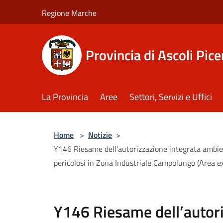
Salta al contenuto principale
Regione Marche
Provincia di Ascoli Pic
La Provincia
Aree
Settori, Servizi e Uffici
Home
>
Notizie
>
Y146 Riesame dell’autorizzazione integrata ambient
pericolosi in Zona Industriale Campolungo (Area e
Y146 Riesame dell’autori