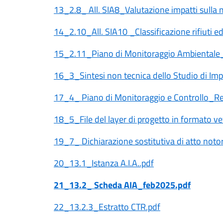
13_2.8_ All. SIA8_Valutazione impatti sulla 
14_2.10_All. SIA10 _Classificazione rifiuti e
15_2.11_Piano di Monitoraggio Ambientale
16_3_Sintesi non tecnica dello Studio di Im
17_4_ Piano di Monitoraggio e Controllo_R
18_5_File del layer di progetto in formato v
19_7_ Dichiarazione sostitutiva di atto notori
20_13.1_Istanza A.I.A..pdf
21_13.2_ Scheda AIA_feb2025.pdf
22_13.2.3_Estratto CTR.pdf