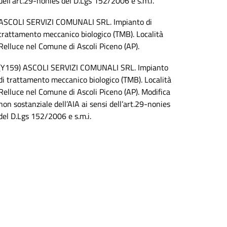
dell’art.29-nonies del D.Lgs 152/2006 e s.m.i.
ASCOLI SERVIZI COMUNALI SRL. Impianto di
trattamento meccanico biologico (TMB). Località
Relluce nel Comune di Ascoli Piceno (AP).
(Y159) ASCOLI SERVIZI COMUNALI SRL. Impianto
di trattamento meccanico biologico (TMB). Località
Relluce nel Comune di Ascoli Piceno (AP). Modifica
non sostanziale dell’AIA ai sensi dell’art.29-nonies
del D.Lgs 152/2006 e s.m.i.