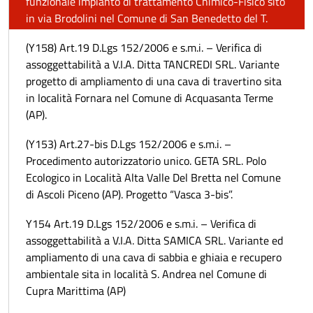
funzionale impianto di trattamento Chimico-Fisico sito
in via Brodolini nel Comune di San Benedetto del T.
(Y158) Art.19 D.Lgs 152/2006 e s.m.i. – Verifica di
assoggettabilità a V.I.A. Ditta TANCREDI SRL. Variante
progetto di ampliamento di una cava di travertino sita
in località Fornara nel Comune di Acquasanta Terme
(AP).
(Y153) Art.27-bis D.Lgs 152/2006 e s.m.i. –
Procedimento autorizzatorio unico. GETA SRL. Polo
Ecologico in Località Alta Valle Del Bretta nel Comune
di Ascoli Piceno (AP). Progetto “Vasca 3-bis”.
Y154 Art.19 D.Lgs 152/2006 e s.m.i. – Verifica di
assoggettabilità a V.I.A. Ditta SAMICA SRL. Variante ed
ampliamento di una cava di sabbia e ghiaia e recupero
ambientale sita in località S. Andrea nel Comune di
Cupra Marittima (AP)