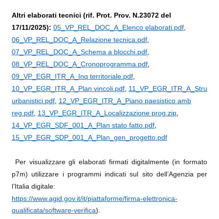
Altri elaborati tecnici (rif. Prot. Prov. N.23072 del
17/11/2025):
05_VP_REL_DOC_A_Elenco elaborati.pdf
,
06_VP_REL_DOC_A_Relazione tecnica.pdf
,
07_VP_REL_DOC_A_Schema a blocchi.pdf
,
08_VP_REL_DOC_A_Cronoprogramma.pdf
,
09_VP_EGR_ITR_A_Inq territoriale.pdf
,
10_VP_EGR_ITR_A_Plan vincoli.pdf
,
11_VP_EGR_ITR_A_Stru
urbanistici.pdf
,
12_VP_EGR_ITR_A_Piano paesistico amb
reg.pdf
,
13_VP_EGR_ITR_A_Localizzazione prog.zip
,
14_VP_EGR_SDF_001_A_Plan stato fatto.pdf
,
15_VP_EGR_SDP_001_A_Plan_gen_progetto.pdf
Per visualizzare gli elaborati firmati digitalmente (in formato
p7m) utilizzare i programmi indicati sul sito dell’Agenzia per
l’Italia digitale:
https://www.agid.gov.it/it/piattaforme/firma-elettronica-
qualificata/software-verifica
)
.