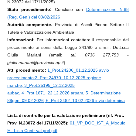
N.23072 del 17/11/2025)
Stato procedimento:
Concluso con
Determinazione N.88
(Reg. Gen.) del 09/02/2026
Autorità competente:
Provincia di Ascoli Piceno Settore II
Tutela e Valorizzazione Ambientale
Informazioni:
Per informazioni contattare il
responsabile del
procedimento ai sensi della Legge 241/90 e s.m.i.: Dott.ssa
Giulia Mariani (email:
tel. 0736 277.753 -
giulia.mariani@provincia.ap.it
).
Atti procedimento:
1_Prot.24206_01.12.2025 avvio
procedimento;
2_Prot.24970_10.12.2025 regione
marche
,
3_Prot.25195_12.12.2025
aubac
,
4_Prot.1671_22.12.2026 arpam
,
5_Determinazione
88gen_09.02.2026;
6_Prot.3482_13.02.2026 invio determina
Lista di controllo per la valutazione preliminare (rif. Prot.
Prov. N.23072 del 17/11/2025):
01_VP_DOC_IST_A_Modulo
E - Lista Contr val prel.pdf