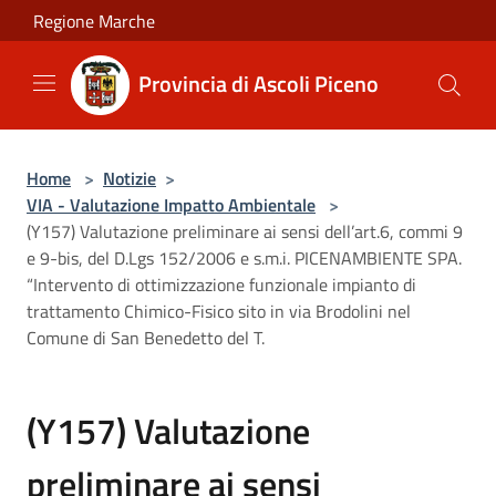
Salta al contenuto principale
Regione Marche
Provincia di Ascoli Piceno
Home
>
Notizie
>
VIA - Valutazione Impatto Ambientale
>
(Y157) Valutazione preliminare ai sensi dell’art.6, commi 9
e 9-bis, del D.Lgs 152/2006 e s.m.i. PICENAMBIENTE SPA.
“Intervento di ottimizzazione funzionale impianto di
trattamento Chimico-Fisico sito in via Brodolini nel
Comune di San Benedetto del T.
(Y157) Valutazione
preliminare ai sensi