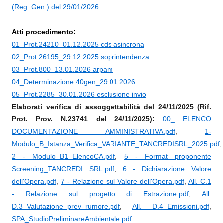
(Reg. Gen.) del 29/01/2026
Atti procedimento:
01_Prot.24210_01.12.2025 cds asincrona
02_Prot.26195_29.12.2025 soprintendenza
03_Prot.800_13.01.2026 arpam
04_Determinazione 40gen_29.01.2026
05_Prot.2285_30.01.2026 esclusione invio
Elaborati verifica di assoggettabilità del 24/11/2025 (Rif.
Prot. Prov. N.23741 del 24/11/2025):
00_ ELENCO
DOCUMENTAZIONE AMMINISTRATIVA.pdf
,
1-
Modulo_B_Istanza_Verifica_VARIANTE_TANCREDISRL_2025.pdf
,
2 - Modulo_B1_ElencoCA.pdf
,
5 - Format proponente
Screening_TANCREDI SRL.pdf
,
6 - Dichiarazione Valore
dell'Opera.pdf
,
7 - Relazione sul Valore dell'Opera.pdf
,
All. C.1
- Relazione sul progetto di Estrazione.pdf
,
All.
D.3_Valutazione_prev_rumore.pdf
,
All. D.4_Emissioni.pdf
,
SPA_StudioPreliminareAmbientale.pdf