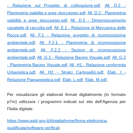
- Relazione sul Progetto di coltivazione.pdf
,
All. D.2 -
Planimetria viabilita e aree stoccaggio.pdf
,
All. D.2 - Planimetria
viabilità e aree stoccaggio.pdf
,
All. D.5 - Dimensionamento
canalette di raccolta.pdf
,
All. E.1 - Relazione di Meccanica delle
Rocce.pdf
,
All. F.1 - Relazione progetto di ricomposizione
ambientale.pdf
,
All. F.2.1 - Planimetria di ricomposizione
ambientale.pdf
,
All. F.2.2 - Sezioni di ricomposizione
ambientale.pdf
,
All. G.1 - Relazione Bacino Visuale.pdf
,
All. G.2
- Planimetria Bacino Visuale.pdf
,
All. H1 - Relazione conformita
Urbanistica.pdf
,
All. H2 - Stralci Cartogafici.pdf
,
Elab. I -
Relazione Paesaggistica.pdf
,
Elab. L.pdf
,
Elab. M.pdf
,
Per visualizzare gli elaborati firmati digitalmente (in formato
p7m) utilizzare i programmi indicati sul sito dell’Agenzia per
l’Italia digitale:
https://www.agid.gov.it/it/piattaforme/firma-elettronica-
qualificata/software-verifica
)
.