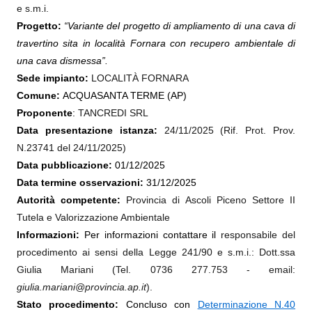
e s.m.i.
Progetto:
“Variante del progetto di ampliamento di una cava di
travertino sita in località Fornara con recupero ambientale di
una cava dismessa”.
Sede impianto:
LOCALITÀ FORNARA
Comune:
ACQUASANTA TERME (AP)
Proponente
:
TANCREDI SRL
Data presentazione istanza:
24/11/2025 (Rif. Prot. Prov.
N.23741 del 24/11/2025)
Data pubblicazione:
01/12/2025
Data termine osservazioni:
31/12/2025
Autorità competente:
Provincia di Ascoli Piceno Settore II
Tutela e Valorizzazione Ambientale
Informazioni:
Per informazioni contattare il
responsabile del
procedimento ai sensi della Legge 241/90 e s.m.i.: Dott.ssa
Giulia Mariani (Tel. 0736 277.753 - email:
giulia.mariani@provincia.ap.it
).
Stato procedimento:
Concluso con
Determinazione N.40