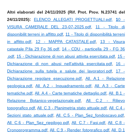
Altri elaborati del 24/11/2025 (Rif. Prot. Prov. N.23741 del
24/11/2025):
ELENCO ALLEGATI PROGETTUALI.pdf,
1
0 -
VISURA CAMERALE DEL 23-07-2025.pdf
,
11 - Titolo di
disponibilit terreni in affitto.pdf
,
11 - Titolo di disponibilità terreni
in affitto.pdf
,
12 - MAPPA CATASTALE.pdf
,
13 - Visura
catastale P.lla 29 Fg 36.pdf
,
14 - CDU - particella 29 - FG 36
.pdf
,
15 - Dichiarazione di non abusi attivita esercitata.pdf
,
15 -
Dichiarazione di non abusi nell'attività esercitata.pdf
,
16 -
Dichiarazione sulla tutela e salute dei lavoratori.pdf
,
17 -
Dichiarazione regolare esecuzione.pdf
,
All. A.1 - Relazione
geologica.pdf
,
All. A.2 - Inquadramento.pdf
,
All. A.3 - Carte
tematiche.pdf
,
All. A.4 - Carte tematiche dettaglio.pdf
,
All. B.1 -
Relazione Botanico-vegetazionale.pdf
,
All. C.2 - Rilievo
topografico.pdf
,
All. C.3 - Planimetria stato attuale.pdf
,
All. C.4 -
Sezioni stato attuale.pdf
,
All. C.5 - Plan_Sez_fondoscavo.pdf
,
All. C.6 - Plan_Sez_riepilogo.pdf
,
All. C.7 - Fasi.pdf
,
All. C.8 -
Cronoprogramma.pdf
,
All. C.9 - Render fotografico.pdf
,
All. D.1