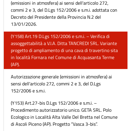
(emissioni in atmosfera) ai sensi dell'articolo 272,
commi 2 e 3, del D.Lgs 152/2006 e s.m.i. adottata con
Decreto del Presidente della Provincia N.2 del
13/01/2026.
(Y158) Art.19 D.Lgs 152/2006 e s.m.i. – Verifica di
assoggettabilità a V.I.A. Ditta TANCREDI SRL. Variante
progetto di ampliamento di una cava di travertino sita
in località Fornara nel Comune di Acquasanta Terme
(AP).
Autorizzazione generale (emissioni in atmosfera) ai
sensi dell'articolo 272, commi 2 e 3, del D.Lgs
152/2006 e s.m.i.
(Y153) Art.27-bis D.Lgs 152/2006 e s.m.i. –
Procedimento autorizzatorio unico. GETA SRL. Polo
Ecologico in Località Alta Valle Del Bretta nel Comune
di Ascoli Piceno (AP). Progetto “Vasca 3-bis”.