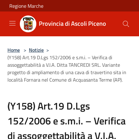
Salta al contenuto principale
Regione Marche
Provincia di Ascoli Piceno
Home
>
Notizie
>
(Y158) Art.19 D.Lgs 152/2006 e s.m.i. – Verifica di
assoggettabilità a V.I.A. Ditta TANCREDI SRL. Variante
progetto di ampliamento di una cava di travertino sita in
località Fornara nel Comune di Acquasanta Terme (AP).
(Y158) Art.19 D.Lgs
152/2006 e s.m.i. – Verifica
di assoggettabilità a V.I.A.