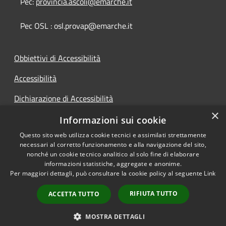
Pec:
provincia.ascoli@emarche.it
Pec OSL : osl.provap@emarche.it
Obbiettivi di Accessibilità
Accessibilità
Dichiarazione di Accessibilità
×
Accesso Civico
Informazioni sui cookie
Questo sito web utilizza cookie tecnici e assimilati strettamente
necessari al corretto funzionamento e alla navigazione del sito,
nonché un cookie tecnico analitico al solo fine di elaborare
informazioni statistiche, aggregate e anonime.
RSS
Copyright © 2026 • Provincia di
Per maggiori dettagli, può consultare la cookie policy al seguente
Link
Accessibilità
Ascoli Piceno • Powered by
Privacy
Municipium
Accesso
•
RIFIUTA TUTTO
ACCETTA TUTTO
Cookie
redazione
Mappa del sito
MOSTRA DETTAGLI