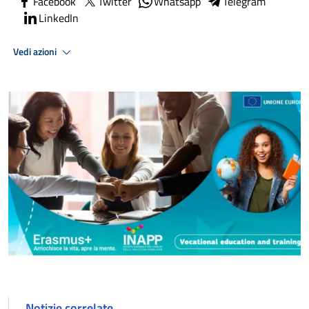
Facebook
Twitter
Whatsapp
Telegram
LinkedIn
Vedi azioni
Notizie correlate