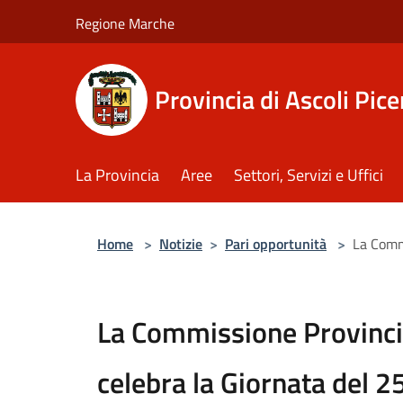
Salta al contenuto principale
Regione Marche
Provincia di Ascoli Pic
La Provincia
Aree
Settori, Servizi e Uffici
Home
>
Notizie
>
Pari opportunità
>
La Comm
La Commissione Provinci
celebra la Giornata del 