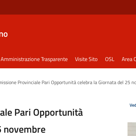
eno
Amministrazione Trasparente
Visite Sito
OSL
Area C
issione Provinciale Pari Opportunità celebra la Giornata del 25 
Ved
ale Pari Opportunità
25 novembre