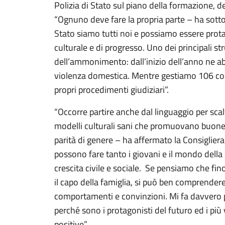
Polizia di Stato sul piano della formazione, d
“Ognuno deve fare la propria parte – ha sottol
Stato siamo tutti noi e possiamo essere prot
culturale e di progresso. Uno dei principali s
dell’ammonimento: dall’inizio dell’anno ne a
violenza domestica. Mentre gestiamo 106 codi
propri procedimenti giudiziari”.
“Occorre partire anche dal linguaggio per scalf
modelli culturali sani che promuovano buone p
parità di genere – ha affermato la Consigliera 
possono fare tanto i giovani e il mondo della 
crescita civile e sociale. Se pensiamo che fino
il capo della famiglia, si può ben comprende
comportamenti e convinzioni. Mi fa davvero pi
perché sono i protagonisti del futuro ed i più
positive”