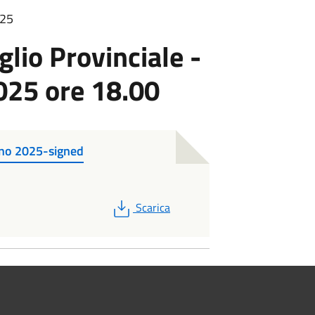
:25
lio Provinciale -
025 ore 18.00
gno 2025-signed
PDF
Scarica