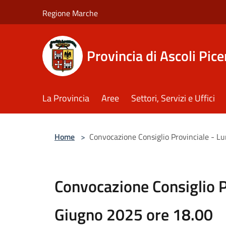
Salta al contenuto principale
Regione Marche
Provincia di Ascoli Pic
La Provincia
Aree
Settori, Servizi e Uffici
Home
>
Convocazione Consiglio Provinciale - L
Convocazione Consiglio P
Giugno 2025 ore 18.00