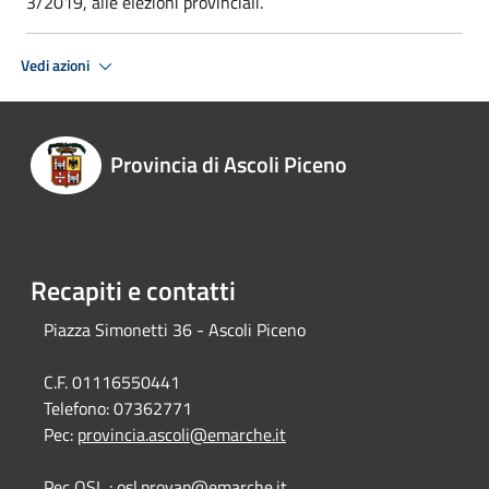
3/2019, alle elezioni provinciali.
Vedi azioni
Provincia di Ascoli Piceno
Recapiti e contatti
Piazza Simonetti 36 - Ascoli Piceno
C.F. 01116550441
Telefono:
07362771
Pec:
provincia.ascoli@emarche.it
Pec OSL : osl.provap@emarche.it