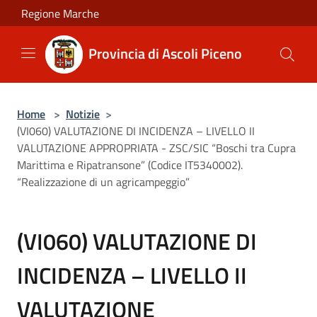
Salta al contenuto principale
Regione Marche
Provincia di Ascoli Piceno
Home
>
Notizie
>
(VI060) VALUTAZIONE DI INCIDENZA – LIVELLO II
VALUTAZIONE APPROPRIATA - ZSC/SIC “Boschi tra Cupra
Marittima e Ripatransone” (Codice IT5340002).
“Realizzazione di un agricampeggio”
(VI060) VALUTAZIONE DI
INCIDENZA – LIVELLO II
VALUTAZIONE