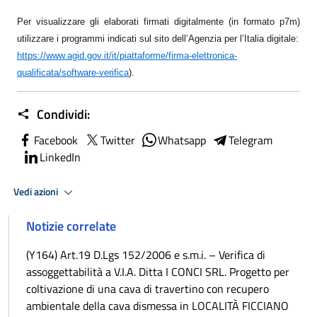
Per visualizzare gli elaborati firmati digitalmente (in formato p7m)
utilizzare i programmi indicati sul sito dell’Agenzia per l’Italia digitale:
https://www.agid.gov.it/it/piattaforme/firma-elettronica-
qualificata/software-verifica
)
.
Condividi:
Facebook
Twitter
Whatsapp
Telegram
LinkedIn
Vedi azioni
Notizie correlate
(Y164) Art.19 D.Lgs 152/2006 e s.m.i. – Verifica di
assoggettabilità a V.I.A. Ditta I CONCI SRL. Progetto per
coltivazione di una cava di travertino con recupero
ambientale della cava dismessa in LOCALITÀ FICCIANO