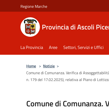
Salta al contenuto principale
Regione Marche
Provincia di Ascoli Pic
La Provincia
Aree
Settori, Servizi e Uffici
Home
>
Notizie
>
Comune di Comunanza. Verifica di Assoggettabilità 
n. 179 del 17.02.2025), relativa al Piano di Lotti
Comune di Comunanza. Ve