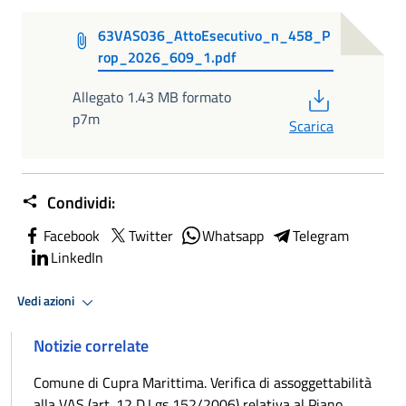
63VAS036_AttoEsecutivo_n_458_P
rop_2026_609_1.pdf
PDF
Allegato 1.43 MB formato
p7m
Scarica
Condividi:
Facebook
Twitter
Whatsapp
Telegram
LinkedIn
Vedi azioni
Notizie correlate
Comune di Cupra Marittima. Verifica di assoggettabilità
alla VAS (art. 12 D.Lgs 152/2006) relativa al Piano