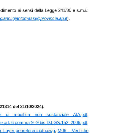
dimento ai sensi della Legge 241/90 e s.m.i.:
gianni.giantomassi@provincia.ap.it
).
N.21314 del 21/10/2024)
:
e di modifica non sostanziale AIA.pdf
,
nare art. 6 comma 9 -9 bis D.LGS.152_2006.pdf
,
_Layer georeferenziato.dwg
,
M06 _ Verifiche