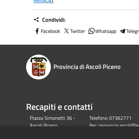
verifica
)
.
Condividi:
Facebook
Twitter
Whatsapp
Teleg
Provincia di Ascoli Piceno
Recapiti e contatti
Piazza Simonetti 36 -
Telefono:
07362771
Ascoli Piceno
Pec:
provincia.ascoli@e