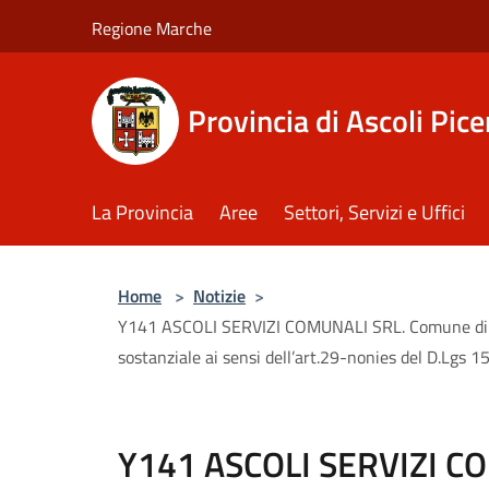
Salta al contenuto principale
Regione Marche
Provincia di Ascoli Pic
La Provincia
Aree
Settori, Servizi e Uffici
Home
>
Notizie
>
Y141 ASCOLI SERVIZI COMUNALI SRL. Comune di 
sostanziale ai sensi dell’art.29-nonies del D.Lgs 
Y141 ASCOLI SERVIZI C