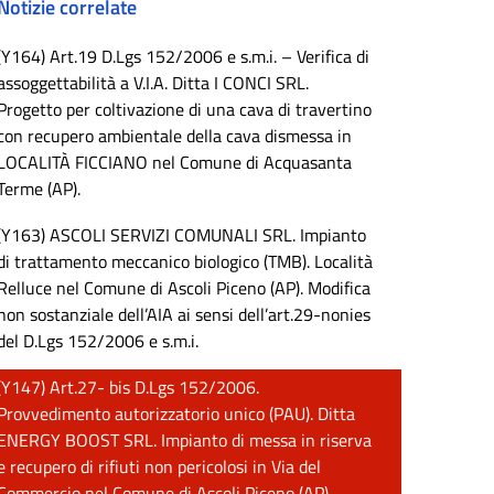
Notizie correlate
(Y164) Art.19 D.Lgs 152/2006 e s.m.i. – Verifica di
assoggettabilità a V.I.A. Ditta I CONCI SRL.
Progetto per coltivazione di una cava di travertino
con recupero ambientale della cava dismessa in
LOCALITÀ FICCIANO nel Comune di Acquasanta
Terme (AP).
(Y163) ASCOLI SERVIZI COMUNALI SRL. Impianto
di trattamento meccanico biologico (TMB). Località
Relluce nel Comune di Ascoli Piceno (AP). Modifica
non sostanziale dell’AIA ai sensi dell’art.29-nonies
del D.Lgs 152/2006 e s.m.i.
(Y147) Art.27- bis D.Lgs 152/2006.
Provvedimento autorizzatorio unico (PAU). Ditta
ENERGY BOOST SRL. Impianto di messa in riserva
e recupero di rifiuti non pericolosi in Via del
Commercio nel Comune di Ascoli Piceno (AP).