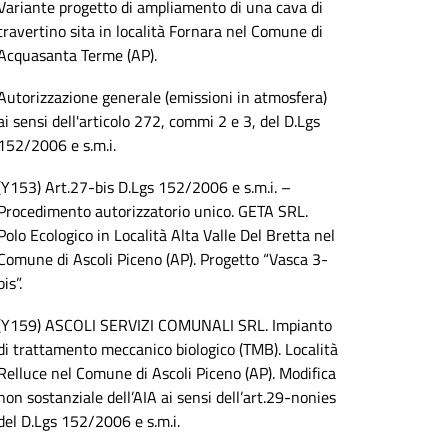
Variante progetto di ampliamento di una cava di
travertino sita in località Fornara nel Comune di
Acquasanta Terme (AP).
Autorizzazione generale (emissioni in atmosfera)
ai sensi dell'articolo 272, commi 2 e 3, del D.Lgs
152/2006 e s.m.i.
(Y153) Art.27-bis D.Lgs 152/2006 e s.m.i. –
Procedimento autorizzatorio unico. GETA SRL.
Polo Ecologico in Località Alta Valle Del Bretta nel
Comune di Ascoli Piceno (AP). Progetto “Vasca 3-
bis”.
(Y159) ASCOLI SERVIZI COMUNALI SRL. Impianto
di trattamento meccanico biologico (TMB). Località
Relluce nel Comune di Ascoli Piceno (AP). Modifica
non sostanziale dell’AIA ai sensi dell’art.29-nonies
del D.Lgs 152/2006 e s.m.i.