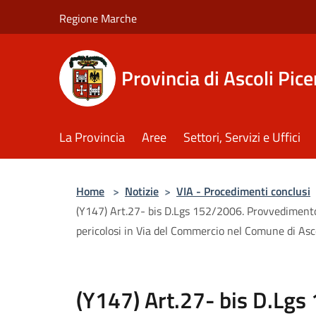
Salta al contenuto principale
Regione Marche
Provincia di Ascoli Pic
La Provincia
Aree
Settori, Servizi e Uffici
Home
>
Notizie
>
VIA - Procedimenti conclusi
(Y147) Art.27- bis D.Lgs 152/2006. Provvedimento 
pericolosi in Via del Commercio nel Comune di Asco
(Y147) Art.27- bis D.Lgs