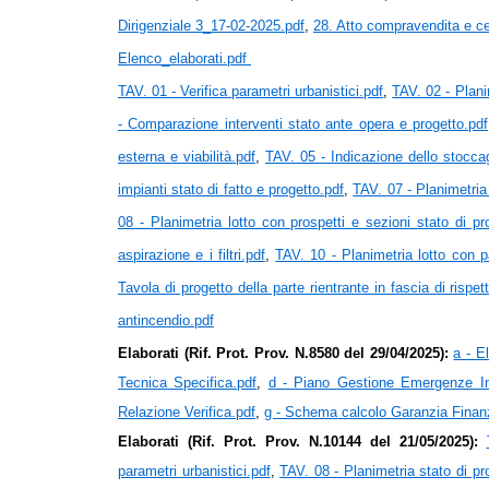
Dirigenziale 3_17-02-2025.pdf
,
28. Atto compravendita e cer
Elenco_elaborati.pdf
TAV. 01 - Verifica parametri urbanistici.pdf
,
TAV. 02 - Plani
- Comparazione interventi stato ante opera e progetto.pdf
esterna e viabilità.pdf
,
TAV. 05 - Indicazione dello stoccagg
impianti stato di fatto e progetto.pdf
,
TAV. 07 - Planimetria 
08 - Planimetria lotto con prospetti e sezioni stato di pr
aspirazione e i filtri.pdf
,
TAV. 10 - Planimetria lotto con pa
Tavola di progetto della parte rientrante in fascia di rispet
antincendio.pdf
Elaborati (Rif. Prot. Prov. N.8580 del 29/04/2025):
a - E
Tecnica Specifica.pdf
,
d - Piano Gestione Emergenze In
Relazione Verifica.pdf
,
g - Schema calcolo Garanzia Finanz
Elaborati (Rif. Prot. Prov. N.10144 del 21/05/2025):
parametri urbanistici.pdf
,
TAV. 08 - Planimetria stato di pr