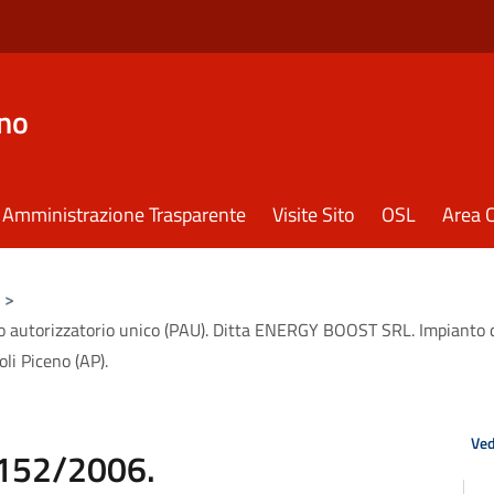
eno
Amministrazione Trasparente
Visite Sito
OSL
Area C
>
autorizzatorio unico (PAU). Ditta ENERGY BOOST SRL. Impianto di 
li Piceno (AP).
Ved
 152/2006.