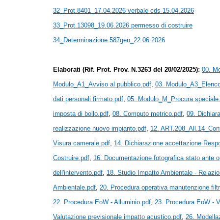
32_Prot.8401_17.04.2026 verbale cds 15.04.2026
33_Prot.13098_19.06.2026 permesso di costruire
34_Determinazione 587gen_22.06.2026
Elaborati (Rif. Prot. Prov. N.3263 del 20/02/2025):
00. M
Modulo_A1_Avviso al pubblico.pdf
,
03. Modulo_A3_Elenco 
dati personali firmato.pdf
,
05. Modulo_M_Procura speciale
imposta di bollo.pdf
,
08. Computo metrico.pdf
,
09. Dichiar
realizzazione nuovo impianto.pdf
,
12. ART.208_All.14_Conte
Visura camerale.pdf
,
14. Dichiarazione accettazione Resp
Costruire.pdf
,
16. Documentazione fotografica stato ante o
dell'intervento.pdf
,
18. Studio Impatto Ambientale - Relazi
Ambientale.pdf
,
20. Procedura operativa manutenzione filtr
22. Procedura EoW - Alluminio.pdf
,
23. Procedura EoW - V
Valutazione previsionale impatto acustico.pdf
,
26. Modellaz