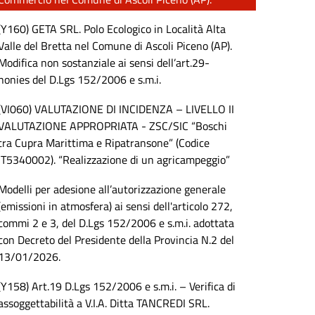
(Y160) GETA SRL. Polo Ecologico in Località Alta
Valle del Bretta nel Comune di Ascoli Piceno (AP).
Modifica non sostanziale ai sensi dell’art.29-
nonies del D.Lgs 152/2006 e s.m.i.
(VI060) VALUTAZIONE DI INCIDENZA – LIVELLO II
VALUTAZIONE APPROPRIATA - ZSC/SIC “Boschi
tra Cupra Marittima e Ripatransone” (Codice
IT5340002). “Realizzazione di un agricampeggio”
Modelli per adesione all’autorizzazione generale
(emissioni in atmosfera) ai sensi dell'articolo 272,
commi 2 e 3, del D.Lgs 152/2006 e s.m.i. adottata
con Decreto del Presidente della Provincia N.2 del
13/01/2026.
(Y158) Art.19 D.Lgs 152/2006 e s.m.i. – Verifica di
assoggettabilità a V.I.A. Ditta TANCREDI SRL.