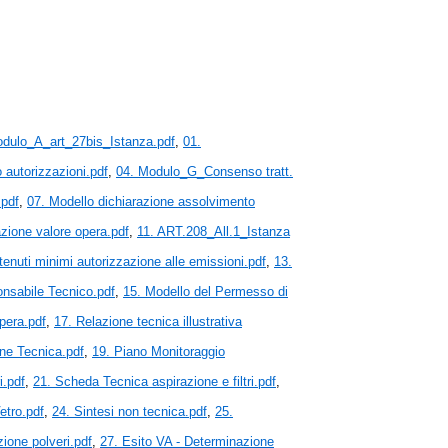
odulo_A_art_27bis_Istanza.pdf
,
01.
autorizzazioni.pdf
,
04. Modulo_G_Consenso tratt.
.pdf
,
07. Modello dichiarazione assolvimento
azione valore opera.pdf
,
11. ART.208_All.1_Istanza
nuti minimi autorizzazione alle emissioni.pdf
,
13.
onsabile Tecnico.pdf
,
15. Modello del Permesso di
pera.pdf
,
17. Relazione tecnica illustrativa
one Tecnica.pdf
,
19. Piano Monitoraggio
i.pdf
,
21. Scheda Tecnica aspirazione e filtri.pdf
,
etro.pdf
,
24. Sintesi non tecnica.pdf
,
25.
ione polveri.pdf
,
27. Esito VA - Determinazione