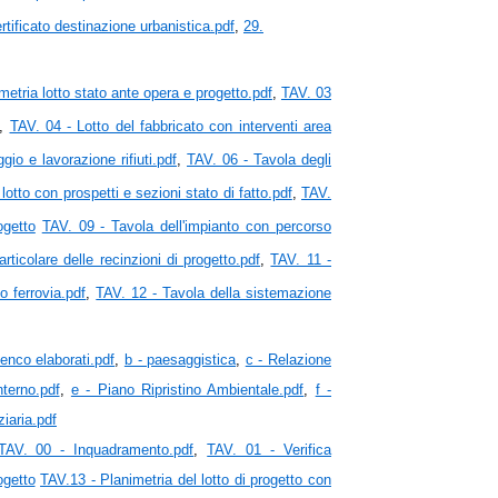
tificato destinazione urbanistica.pdf
,
29.
metria lotto stato ante opera e progetto.pdf
,
TAV. 03
,
TAV. 04 - Lotto del fabbricato con interventi area
io e lavorazione rifiuti.pdf
,
TAV. 06 - Tavola degli
lotto con prospetti e sezioni stato di fatto.pdf
,
TAV.
ogetto
TAV. 09 - Tavola dell'impianto con percorso
rticolare delle recinzioni di progetto.pdf
,
TAV. 11 -
to ferrovia.pdf
,
TAV. 12 - Tavola della sistemazione
lenco elaborati.pdf
,
b - paesaggistica
,
c - Relazione
terno.pdf
,
e - Piano Ripristino Ambientale.pdf
,
f -
iaria.pdf
TAV. 00 - Inquadramento.pdf
,
TAV. 01 - Verifica
ogetto
TAV.13 - Planimetria del lotto di progetto con