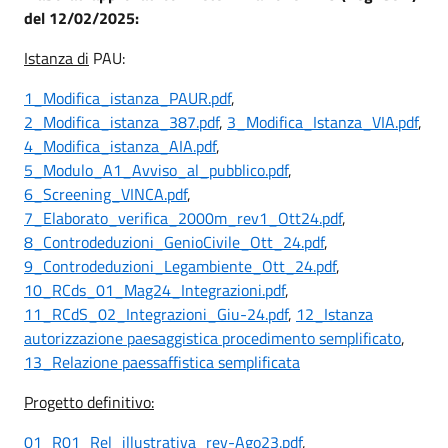
del 12/02/2025:
Istanza di
PAU:
1_Modifica_istanza_PAUR.pdf
,
2_Modifica_istanza_387.pdf
,
3_Modifica_Istanza_VIA.pdf
,
4_Modifica_istanza_AIA.pdf
,
5_Modulo_A1_Avviso_al_pubblico.pdf
,
6_Screening_VINCA.pdf
,
7_Elaborato_verifica_2000m_rev1_Ott24.pdf
,
8_Controdeduzioni_GenioCivile_Ott_24.pdf
,
9_Controdeduzioni_Legambiente_Ott_24.pdf
,
10_RCds_01_Mag24_Integrazioni.pdf
,
11_RCdS_02_Integrazioni_Giu-24.pdf
,
12_Istanza
autorizzazione paesaggistica procedimento semplificato
,
13_Relazione paessaffistica semplificata
Progetto definitivo:
01_R01_Rel_illustrativa_rev-Ago23.pdf
,