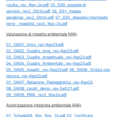
risulta_rev_Nov-24.pdf
,
55_D30_piazzale di
servizio_rev2_Ott24.pdf
,
56_D31_mappa
pendenze_rev2_Ott24.pdf
,
57_D35_deposito intermedio
terre _modalità_rev0_Nov-24.pdf
Valutazione di impatto ambientale (VIA):
01_SIA01_Intro_rev-Ago23.pdf
,
02_SIA02_Quadro_prog_rev-Ago23.pdf
,
03_SIA03_Quadro_progettuale_rev-Ago23.pdf
,
04_SIA04_Quadro_Ambientale_rev-Ago23.pdf
,
05_SIA05_Impatti_rev-Ago23.pdf
,
06_SIA06_Sintesi non
tecnica_rev-Ago23.pdf
,
07_SIA07_Relazione_Paesaggistica_rev-Ago23
,
08_SIA08_caratt_demo_rev-Sett21.pdf
,
09_SIA09_PMA_rev3_Nov24.pdf
Autorizzazione integrata ambientale (AIA):
01_SchedeAIA_Rev_Nov_24.pdf
,
02_Certificato