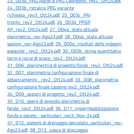
23_D03a_PRG Ascoli e PRG Castigano_rev2_Ott24.pdf
,
24_D03b_rstralcio PRG variante
richiesta_rev3_Ott24.pdf
,
25_D03c_PAI
tronto_rev2_Ott24.pdf
,
26_D03d_PPGR
AP_rev2_Ott24.pdf
,
27_D04a_stato attuale
planimetria_rev-Ago23.pdf
,
28_D04b_stato attuale
sezioni_rev-Ago23.pdf
,
29_D05a_risultati delle indagini
eseguite _rev2_Ott24.pdf
,
30_D05b_stima quantitativi
terre e rocce di scavo_rev2_Ott24.pdf
,
31_D06_planimertria di progetto fondo_rev2_Ott24.pdf
,
32_D07_planimetria configurazione finale di
abbancamento _rev2_Ott24.pdf
,
33_D08_planimetria
configurazione finale capping rev2_Ott24.pdf
,
34_D09_sezioni di progetto_rev2_Ott24.pdf
,
35_D10_opere di presidio planimetria di
fondo_rev2_Ott24.pdf
,
36_D11_impermeabilizzazione
fondo e parete_ particolari_rev3_Nov-24.pdf
,
37_D12_sistemi di drenaggio percolato_particolari_rev-
Ago23.pdf
,
38_D13_vasca di stoccaggio