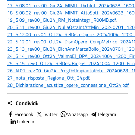
17_S.08.01_rev.00_Giu24_MIMIT_DichInt_20240628_1600.
18_S.08.02_rev.00_Giu24_MIMIT_AttoSott_20240628_1600
19_S.09_rev00_Giu24_RM_NotaIntegr_R00MB.pdf
,
20_S.11_rev00_Giu24_NullaOstaIntAttMin_20240701_1200
21_S.12.00_rev01_Ott24_RelDismOpere_20241004_1200_F
22_S.12.01_rev00_Ott24_DismOpere_CompMetrico_202410
23_S.13_rev00_Giu24_DichAnnMarcaBollo_20240701_1200
24_S.14_rev00_Ott24_ValImpEl_DPA_20241004_1200_Firm
25_S.15_rev0_Ott24_RelDescBiogas_20241004_1200_Firm
26_N.01_rev.00_Giu24_ProgDefImpiantoRete_20240628_16
27_nota_risposta_Regione_Ott_24.pdf
,
28_Dichiarazione_acustica_opere_connessione_Ott24.pdf
Condividi:
Facebook
Twitter
Whatsapp
Telegram
LinkedIn