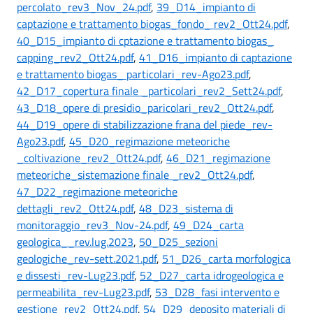
percolato_rev3_Nov_24.pdf
,
39_D14_impianto di
captazione e trattamento biogas_fondo_ rev2_Ott24.pdf
,
40_D15_impianto di cptazione e trattamento biogas_
capping_rev2_Ott24.pdf
,
41_D16_impianto di captazione
e trattamento biogas_ particolari_rev-Ago23.pdf
,
42_D17_copertura finale _particolari_rev2_Sett24.pdf
,
43_D18_opere di presidio_paricolari_rev2_Ott24.pdf
,
44_D19_opere di stabilizzazione frana del piede_rev-
Ago23.pdf
,
45_D20_regimazione meteoriche
_coltivazione_rev2_Ott24.pdf
,
46_D21_regimazione
meteoriche_sistemazione finale _rev2_Ott24.pdf
,
47_D22_regimazione meteoriche
dettagli_rev2_Ott24.pdf
,
48_D23_sistema di
monitoraggio_rev3_Nov-24.pdf
,
49_D24_carta
geologica__rev.lug.2023
,
50_D25_sezioni
geologiche_rev-sett.2021.pdf
,
51_D26_carta morfologica
e dissesti_rev-Lug23.pdf
,
52_D27_carta idrogeologica e
permeabilita_rev-Lug23.pdf
,
53_D28_fasi intervento e
gestione_rev2_Ott24.pdf
,
54_D29_deposito materiali di