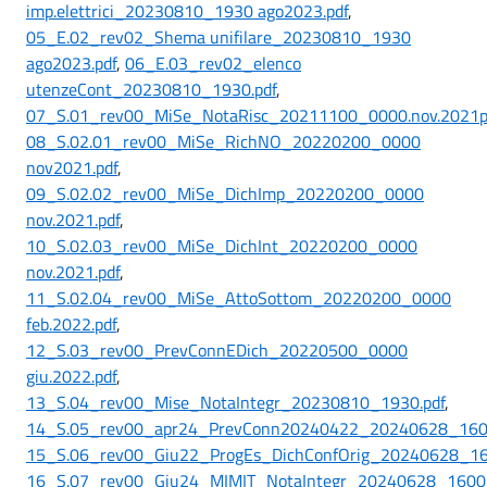
imp.elettrici_20230810_1930 ago2023.pdf
,
05_E.02_rev02_Shema unifilare_20230810_1930
ago2023.pdf
,
06_E.03_rev02_elenco
utenzeCont_20230810_1930.pdf
,
07_S.01_rev00_MiSe_NotaRisc_20211100_0000.nov.2021p
08_S.02.01_rev00_MiSe_RichNO_20220200_0000
nov2021.pdf
,
09_S.02.02_rev00_MiSe_DichImp_20220200_0000
nov.2021.pdf
,
10_S.02.03_rev00_MiSe_DichInt_20220200_0000
nov.2021.pdf
,
11_S.02.04_rev00_MiSe_AttoSottom_20220200_0000
feb.2022.pdf
,
12_S.03_rev00_PrevConnEDich_20220500_0000
giu.2022.pdf
,
13_S.04_rev00_Mise_NotaIntegr_20230810_1930.pdf
,
14_S.05_rev00_apr24_PrevConn20240422_20240628_1600
15_S.06_rev00_Giu22_ProgEs_DichConfOrig_20240628_16
16_S.07_rev00_Giu24_MIMIT_NotaIntegr_20240628_1600.