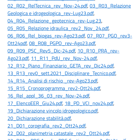
02_R02_RelTecnica_rev_Nov-24.pdf
,
03_R03_Relazione
Geologica e idrogeologica_rev-Lug23.pdf
,
04_R04_Relazione_geotecnica_rev-Lug.23
,
05_R05_Relazione idraulica_rev2_Nov_24.pdf
,
06_R06_Rel_biogas_rev-Ago23.pdf
,
07_R07_PGO_rev3-
Ott24pdf
,
08_R08_PGPO_rev-Ago23.pdf
,
09_R09_PSC_Rev5_Dic-24.pdf
,
10_R10_PRA_rev-
Ago23.pdf
,
11_R11_PdU_rev_Nov-24.pdf
,
12_R12_Piano_Finanziario_GETA_rev_Dic24.pdf
,
13_R13_rev0_sett.2021_Disciplinare_Tecnico.pdf
,
14_R14_Analisi di rischio _rev-Ago23.pdf
,
15_R15_Cronoprogramma_rev2-Ott24.pdf
,
16_Rel_appl_36_03_rev_Nov-24.pdf
,
17_ElencoEER_Giu24.pdf
,
18_PD_VCI_nov24.pdf
,
19_Dichiarazione vincolo idrogeologico.pdf
,
20_Dichiarazione stabilità.pdf
,
21_D01_corografia_rev2_Ott24.pdf
,
22_D02_planimetria catastale_rev2_Ott24.pdf
,