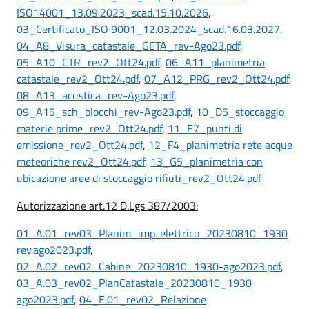
ISO14001_13.09.2023_scad.15.10.2026
,
03_Certificato_ISO 9001_12.03.2024_scad.16.03.2027
,
04_A8_Visura_catastale_GETA_rev-Ago23.pdf
,
05_A10_CTR_rev2_Ott24.pdf
,
06_A11_planimetria
catastale_rev2_Ott24.pdf
,
07_A12_PRG_rev2_Ott24.pdf
,
08_A13_acustica_rev-Ago23.pdf
,
09_A15_sch_blocchi_rev-Ago23.pdf
,
10_D5_stoccaggio
materie prime_rev2_Ott24.pdf
,
11_E7_punti di
emissione_rev2_Ott24.pdf
,
12_F4_planimetria rete acque
meteoriche rev2_Ott24.pdf
,
13_G5_planimetria con
ubicazione aree di stoccaggio rifiuti_rev2_Ott24.pdf
Autorizzazione art.12 D.Lgs 387/2003:
01_A.01_rev03_Planim_imp. elettrico_20230810_1930
rev.ago2023.pdf
,
02_A.02_rev02_Cabine_20230810_1930-ago2023.pdf
,
03_A.03_rev02_PlanCatastale_20230810_1930
ago2023.pdf
,
04_E.01_rev02_Relazione