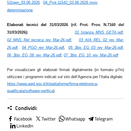
511gen_03.06.2026
04_Prot.11542_03.06.2026 invio
determinazione
Elaborati tecnici del
31/03/2026 (rif. Prot. Prov. N.7160 del
31/03/2026)
:
01_Istanza_MNS_GETA.pdf
,
02_MNS_Rel_tecnica_rev_Mar-26.pdf
,
03_AIA_REL_02_rev_Mar-
26.pdf
,
04_PGO_rev_Mar-26.pdf
,
05_3bis_EG_03_rev_Mar-26.pdf
,
06_3bis_EG_09_rev_Mar-26.pdf
,
07_3bis_EG_10_rev_Mar-26.pdf
Per visualizzare gli elaborati firmati digitalmente (in formato p7m)
utilizzare i programmi indicati sul sito dell’Agenzia per l’Italia digitale:
https://www.agid.gov.it/it/piattaforme/firma-elettronica-
qualificata/software-verifica
)
.
Condividi:
Facebook
Twitter
Whatsapp
Telegram
LinkedIn