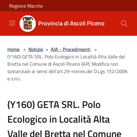
Salta al contenuto principale
Regione Marche
Provincia di Ascoli Piceno
Home
>
Notizie
>
AIA - Procedimenti
>
(Y160) GETA SRL. Polo Ecologico in Località Alta Valle del
Bretta nel Comune di Ascoli Piceno (AP). Modifica non
sostanziale ai sensi dell’art.29-nonies del D.Lgs 152/2006
e s.m.i.
(Y160) GETA SRL. Polo
Ecologico in Località Alta
Valle del Bretta nel Comune