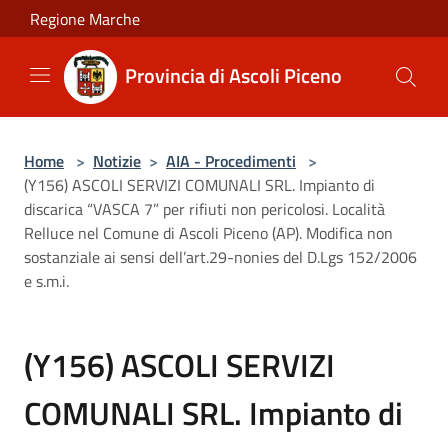
Salta al contenuto principale
Regione Marche
Provincia di Ascoli Piceno
Home
>
Notizie
>
AIA - Procedimenti
>
(Y156) ASCOLI SERVIZI COMUNALI SRL. Impianto di
discarica “VASCA 7” per rifiuti non pericolosi. Località
Relluce nel Comune di Ascoli Piceno (AP). Modifica non
sostanziale ai sensi dell’art.29-nonies del D.Lgs 152/2006
e s.m.i.
(Y156) ASCOLI SERVIZI
COMUNALI SRL. Impianto di