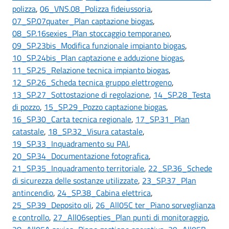
polizza
,
06_VNS.08_Polizza fideiussoria
,
07_SP.07quater_Plan captazione biogas
,
08_SP.16sexies_Plan stoccaggio temporaneo
,
09_SP.23bis_Modifica funzionale impianto biogas
,
10_SP.24bis_Plan captazione e adduzione biogas
,
11_SP.25_Relazione tecnica impianto biogas
,
12_SP.26_Scheda tecnica gruppo elettrogeno
,
13_SP.27_Sottostazione di regolazione
,
14_SP.28_Testa
di pozzo
,
15_SP.29_Pozzo captazione biogas
,
16_SP.30_Carta tecnica regionale
,
17_SP.31_Plan
catastale
,
18_SP.32_Visura catastale
,
19_SP.33_Inquadramento su PAI
,
20_SP.34_Documentazione fotografica
,
21_SP.35_Inquadramento territoriale
,
22_SP.36_Schede
di sicurezza delle sostanze utilizzate
,
23_SP.37_Plan
antincendio
,
24_SP.38_Cabina elettrica
,
25_SP.39_Deposito oli
,
26_All05C ter_Piano sorveglianza
e controllo
,
27_All06septies_Plan punti di monitoraggio
,