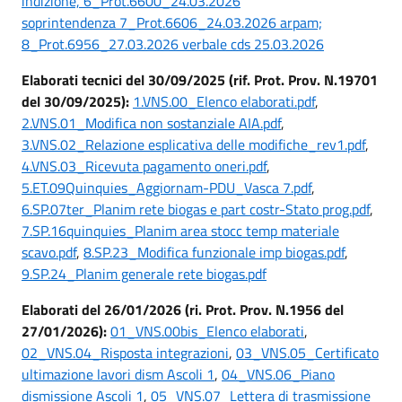
indizione,
6_Prot.6600_24.03.2026
soprintendenza
7_Prot.6606_24.03.2026 arpam;
8_Prot.6956_27.03.2026 verbale cds 25.03.2026
Elaborati tecnici del 30/09/2025 (rif. Prot. Prov. N.19701
del 30/09/2025):
1.VNS.00_Elenco elaborati.pdf
,
2.VNS.01_Modifica non sostanziale AIA.pdf
,
3.VNS.02_Relazione esplicativa delle modifiche_rev1.pdf
,
4.VNS.03_Ricevuta pagamento oneri.pdf
,
5.ET.09Quinquies_Aggiornam-PDU_Vasca 7.pdf
,
6.SP.07ter_Planim rete biogas e part costr-Stato prog.pdf
,
7.SP.16quinquies_Planim area stocc temp materiale
scavo.pdf
,
8.SP.23_Modifica funzionale imp biogas.pdf
,
9.SP.24_Planim generale rete biogas.pdf
Elaborati del 26/01/2026 (ri. Prot. Prov. N.1956 del
27/01/2026):
01_VNS.00bis_Elenco elaborati
,
02_VNS.04_Risposta integrazioni
,
03_VNS.05_Certificato
ultimazione lavori dism Ascoli 1
,
04_VNS.06_Piano
dismissione Ascoli 1
,
05_VNS.07_Lettera di trasmissione