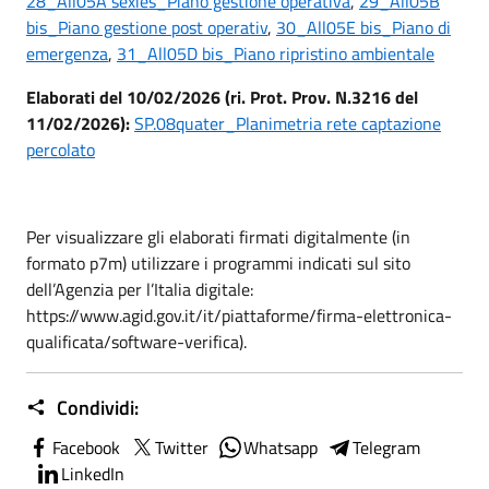
28_All05A sexies_Piano gestione operativa
,
29_All05B
bis_Piano gestione post operativ
,
30_All05E bis_Piano di
emergenza
,
31_All05D bis_Piano ripristino ambientale
Elaborati del 10/02/2026 (ri. Prot. Prov. N.3216 del
11/02/2026):
SP.08quater_Planimetria rete captazione
percolato
Per visualizzare gli elaborati firmati digitalmente (in
formato p7m) utilizzare i programmi indicati sul sito
dell’Agenzia per l’Italia digitale:
https://www.agid.gov.it/it/piattaforme/firma-elettronica-
qualificata/software-verifica).
Condividi:
Facebook
Twitter
Whatsapp
Telegram
LinkedIn