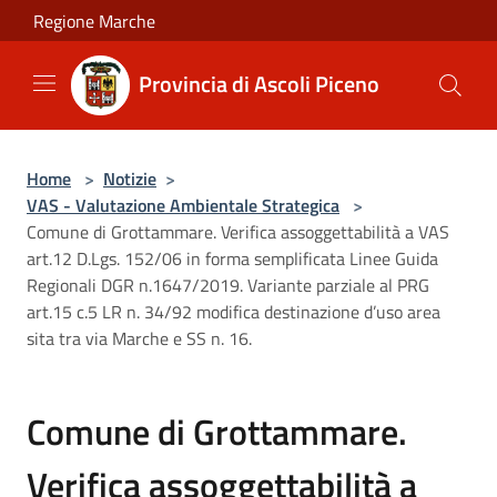
Salta al contenuto principale
Regione Marche
Provincia di Ascoli Piceno
Home
>
Notizie
>
VAS - Valutazione Ambientale Strategica
>
Comune di Grottammare. Verifica assoggettabilità a VAS
art.12 D.Lgs. 152/06 in forma semplificata Linee Guida
Regionali DGR n.1647/2019. Variante parziale al PRG
art.15 c.5 LR n. 34/92 modifica destinazione d’uso area
sita tra via Marche e SS n. 16.
Comune di Grottammare.
Verifica assoggettabilità a