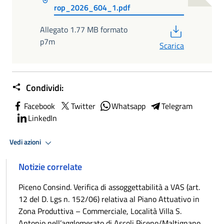
rop_2026_604_1.pdf
PDF
Allegato 1.77 MB formato
p7m
Scarica
Condividi:
Facebook
Twitter
Whatsapp
Telegram
LinkedIn
Vedi azioni
Notizie correlate
Piceno Consind. Verifica di assoggettabilità a VAS (art.
12 del D. Lgs n. 152/06) relativa al Piano Attuativo in
Zona Produttiva – Commerciale, Località Villa S.
Antonio nell’agglomerato di Ascoli Piceno/Maltignano.