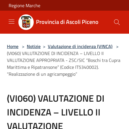
Salta al contenuto principale
Regione Marche
Provincia di Ascoli Piceno
Home
>
Notizie
>
Valutazione di incidenza (VINCA)
>
(VI060) VALUTAZIONE DI INCIDENZA – LIVELLO II
VALUTAZIONE APPROPRIATA - ZSC/SIC “Boschi tra Cupra
Marittima e Ripatransone” (Codice IT5340002).
“Realizzazione di un agricampeggio”
(VI060) VALUTAZIONE DI
INCIDENZA – LIVELLO II
VALUTAZIONE