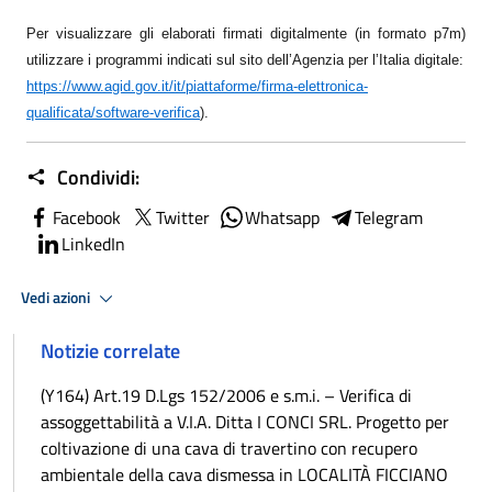
Per visualizzare gli elaborati firmati digitalmente (in formato p7m)
utilizzare i programmi indicati sul sito dell’Agenzia per l’Italia digitale:
https://www.agid.gov.it/it/piattaforme/firma-elettronica-
qualificata/software-verifica
)
.
Condividi:
Facebook
Twitter
Whatsapp
Telegram
LinkedIn
Vedi azioni
Notizie correlate
(Y164) Art.19 D.Lgs 152/2006 e s.m.i. – Verifica di
assoggettabilità a V.I.A. Ditta I CONCI SRL. Progetto per
coltivazione di una cava di travertino con recupero
ambientale della cava dismessa in LOCALITÀ FICCIANO