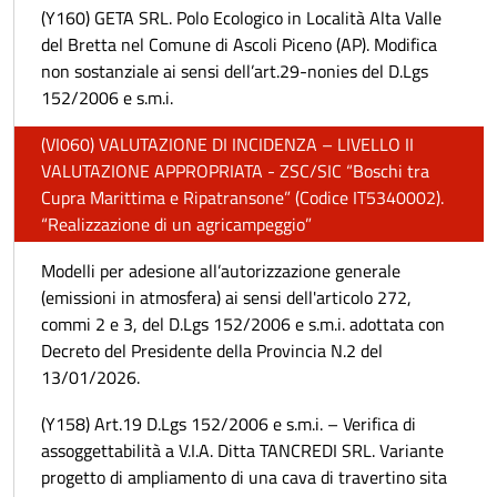
(Y160) GETA SRL. Polo Ecologico in Località Alta Valle
del Bretta nel Comune di Ascoli Piceno (AP). Modifica
non sostanziale ai sensi dell’art.29-nonies del D.Lgs
152/2006 e s.m.i.
(VI060) VALUTAZIONE DI INCIDENZA – LIVELLO II
VALUTAZIONE APPROPRIATA - ZSC/SIC “Boschi tra
Cupra Marittima e Ripatransone” (Codice IT5340002).
“Realizzazione di un agricampeggio”
Modelli per adesione all’autorizzazione generale
(emissioni in atmosfera) ai sensi dell'articolo 272,
commi 2 e 3, del D.Lgs 152/2006 e s.m.i. adottata con
Decreto del Presidente della Provincia N.2 del
13/01/2026.
(Y158) Art.19 D.Lgs 152/2006 e s.m.i. – Verifica di
assoggettabilità a V.I.A. Ditta TANCREDI SRL. Variante
progetto di ampliamento di una cava di travertino sita