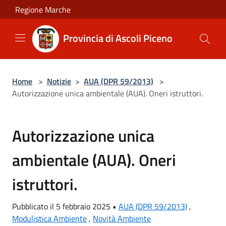
Salta al contenuto principale
Regione Marche
Provincia di Ascoli Piceno
Home
>
Notizie
>
AUA (DPR 59/2013)
>
Autorizzazione unica ambientale (AUA). Oneri istruttori.
Autorizzazione unica
ambientale (AUA). Oneri
istruttori.
Pubblicato il 5 febbraio 2025 •
AUA (DPR 59/2013)
,
Modulistica Ambiente
,
Novità Ambiente