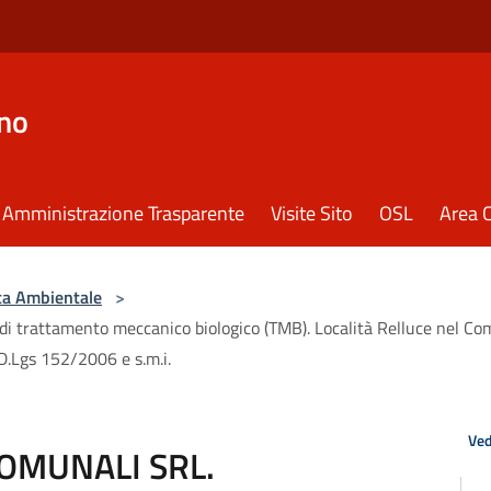
eno
Amministrazione Trasparente
Visite Sito
OSL
Area C
ata Ambientale
>
trattamento meccanico biologico (TMB). Località Relluce nel Comu
 D.Lgs 152/2006 e s.m.i.
Ved
COMUNALI SRL.