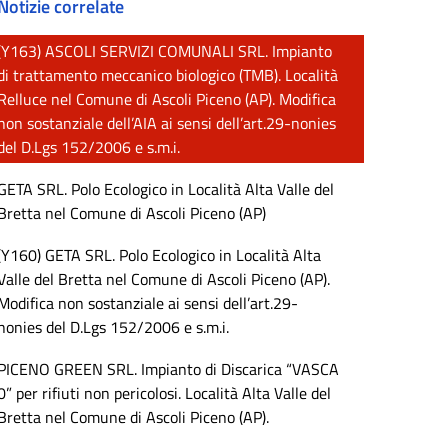
Notizie correlate
(Y163) ASCOLI SERVIZI COMUNALI SRL. Impianto
di trattamento meccanico biologico (TMB). Località
Relluce nel Comune di Ascoli Piceno (AP). Modifica
non sostanziale dell’AIA ai sensi dell’art.29-nonies
del D.Lgs 152/2006 e s.m.i.
GETA SRL. Polo Ecologico in Località Alta Valle del
Bretta nel Comune di Ascoli Piceno (AP)
(Y160) GETA SRL. Polo Ecologico in Località Alta
Valle del Bretta nel Comune di Ascoli Piceno (AP).
Modifica non sostanziale ai sensi dell’art.29-
nonies del D.Lgs 152/2006 e s.m.i.
PICENO GREEN SRL. Impianto di Discarica “VASCA
0” per rifiuti non pericolosi. Località Alta Valle del
Bretta nel Comune di Ascoli Piceno (AP).