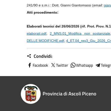
241/90 e s.m.i.: Dott. Gianni Giantomassi (
em
ail:
gian
Atti procedimento:
Elaborati tecnici del
26/06/2026 (rif. Prot. Prov. N
elaborati.pdf
,
2_MNS.01_Modifica non sostanziale
DELLE MODIFICHE.pdf
,
4_ET.04_rev3_Giu_2026_C
Condividi:
Facebook
Twitter
Whatsapp
Teleg
Provincia di Ascoli Piceno