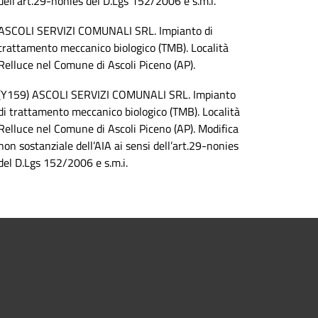
dell’art.29-nonies del D.Lgs 152/2006 e s.m.i.
ASCOLI SERVIZI COMUNALI SRL. Impianto di
trattamento meccanico biologico (TMB). Località
Relluce nel Comune di Ascoli Piceno (AP).
(Y159) ASCOLI SERVIZI COMUNALI SRL. Impianto
di trattamento meccanico biologico (TMB). Località
Relluce nel Comune di Ascoli Piceno (AP). Modifica
non sostanziale dell’AIA ai sensi dell’art.29-nonies
del D.Lgs 152/2006 e s.m.i.