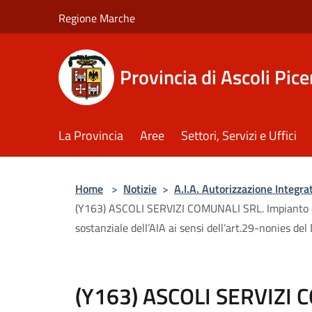
Salta al contenuto principale
Regione Marche
Provincia di Ascoli Pic
La Provincia
Aree
Settori, Servizi e Uffici
Home
>
Notizie
>
A.I.A. Autorizzazione Integr
(Y163) ASCOLI SERVIZI COMUNALI SRL. Impianto di 
sostanziale dell’AIA ai sensi dell’art.29-nonies del
(Y163) ASCOLI SERVIZI 