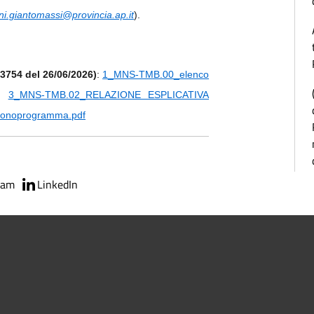
ni.giantomassi@provincia.ap.it
).
.13754 del 26/06/2026)
:
1_MNS-TMB.00_elenco
,
3_MNS-TMB.02_RELAZIONE ESPLICATIVA
ronoprogramma.pdf
ram
LinkedIn