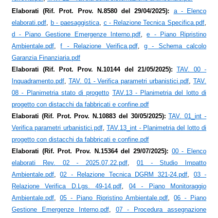
Elaborati (Rif. Prot. Prov. N.8580 del 29/04/2025):
a - Elenco
elaborati.pdf
,
b - paesaggistica
,
c - Relazione Tecnica Specifica.pdf
,
d - Piano Gestione Emergenze Interno.pdf
,
e - Piano Ripristino
Ambientale.pdf
,
f - Relazione Verifica.pdf
,
g - Schema calcolo
Garanzia Finanziaria.pdf
Elaborati (Rif. Prot. Prov. N.10144 del 21/05/2025):
TAV. 00 -
Inquadramento.pdf
,
TAV. 01 - Verifica parametri urbanistici.pdf
,
TAV.
08 - Planimetria stato di progetto
TAV.13 - Planimetria del lotto di
progetto con distacchi da fabbricati e confine.pdf
Elaborati (Rif. Prot. Prov. N.10883 del 30/05/2025):
TAV. 01_int -
Verifica parametri urbanistici.pdf
,
TAV.13_int - Planimetria del lotto di
progetto con distacchi da fabbricati e confine.pdf
Elaborati (Rif. Prot. Prov. N.15364 del 29/07/2025):
00 - Elenco
elaborati Rev. 02 - 2025.07.22.pdf
,
01 - Studio Impatto
Ambientale.pdf
,
02 - Relazione Tecnica DGRM 321-24.pdf
,
03 -
Relazione Verifica D.Lgs. 49-14.pdf
,
04 - Piano Monitoraggio
Ambientale.pdf
,
05 - Piano Ripristino Ambientale.pdf
,
06 - Piano
Gestione Emergenze Interno.pdf
,
07 - Procedura assegnazione