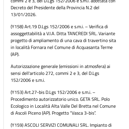
commi 2 e 3, del D.Lgs 152/2006 e s.m.i. adottata con
Decreto del Presidente della Provincia N.2 del
13/01/2026.
(Y158) Art.19 D.Lgs 152/2006 e s.m.i. – Verifica di
assoggettabilità a V.I.A. Ditta TANCREDI SRL. Variante
progetto di ampliamento di una cava di travertino sita
in località Fornara nel Comune di Acquasanta Terme
(AP).
Autorizzazione generale (emissioni in atmosfera) ai
sensi dell'articolo 272, commi 2 e 3, del D.Lgs
152/2006 e s.m.i.
(Y153) Art.27-bis D.Lgs 152/2006 e s.m.i. –
Procedimento autorizzatorio unico. GETA SRL. Polo
Ecologico in Località Alta Valle Del Bretta nel Comune
di Ascoli Piceno (AP). Progetto “Vasca 3-bis”.
(Y159) ASCOLI SERVIZI COMUNALI SRL. Impianto di