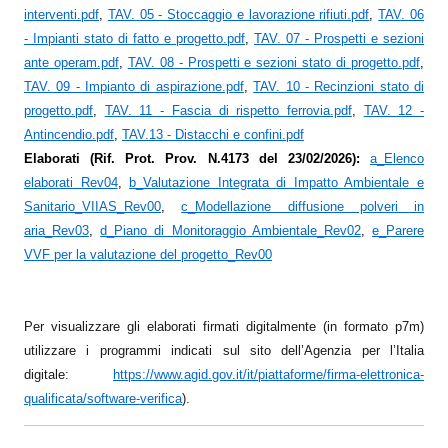
interventi.pdf
,
TAV. 05 - Stoccaggio e lavorazione rifiuti.pdf
,
TAV. 06
- Impianti stato di fatto e progetto.pdf
,
TAV. 07 - Prospetti e sezioni
ante operam.pdf
,
TAV. 08 - Prospetti e sezioni stato di progetto.pdf
,
TAV. 09 - Impianto di aspirazione.pdf
,
TAV. 10 - Recinzioni stato di
progetto.pdf
,
TAV. 11 - Fascia di rispetto ferrovia.pdf
,
TAV. 12 -
Antincendio.pdf
,
TAV.13 - Distacchi e confini.pdf
Elaborati (Rif. Prot. Prov. N.4173 del 23/02/2026):
a_Elenco
elaborati Rev04
,
b_Valutazione Integrata di Impatto Ambientale e
Sanitario_VIIAS_Rev00
,
c_Modellazione diffusione polveri in
aria_Rev03
,
d_Piano di Monitoraggio Ambientale_Rev02
,
e_Parere
VVF per la valutazione del progetto_Rev00
Per visualizzare gli elaborati firmati digitalmente (in formato p7m)
utilizzare i programmi indicati sul sito dell’Agenzia per l’Italia
digitale:
https://www.agid.gov.it/it/piattaforme/firma-elettronica-
qualificata/software-verifica
)
.