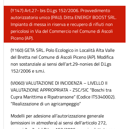
(Y147) Art.27- bis D.Lgs 152/2006. Provvedimento
autorizzatorio unico (PAU). Ditta ENERGY BOOST SRL.
Impianto di messa in riserva e recupero di rifiuti non
pericolosi in Via del Commercio nel Comune di Ascoli
Piceno (AP).
(Y160) GETA SRL. Polo Ecologico in Località Alta Valle
del Bretta nel Comune di Ascoli Piceno (AP). Modifica
non sostanziale ai sensi dell’art.29-nonies del D.Lgs
152/2006 e s.m.i.
(VI060) VALUTAZIONE DI INCIDENZA – LIVELLO II
VALUTAZIONE APPROPRIATA - ZSC/SIC “Boschi tra
Cupra Marittima e Ripatransone” (Codice IT5340002).
“Realizzazione di un agricampeggio”
Modelli per adesione all’autorizzazione generale
(emissioni in atmosfera) ai sensi dell'articolo 272,