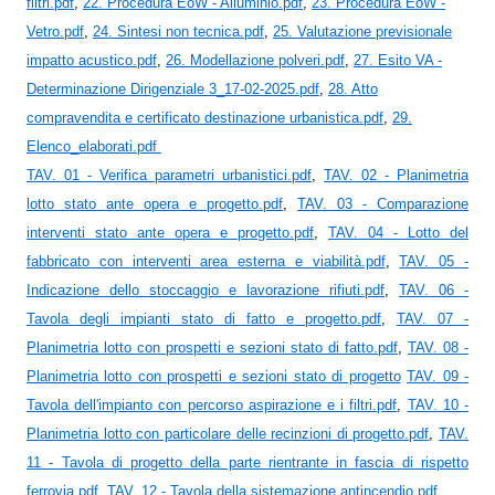
filtri.pdf
,
22. Procedura EoW - Alluminio.pdf
,
23. Procedura EoW -
Vetro.pdf
,
24. Sintesi non tecnica.pdf
,
25. Valutazione previsionale
impatto acustico.pdf
,
26. Modellazione polveri.pdf
,
27. Esito VA -
Determinazione Dirigenziale 3_17-02-2025.pdf
,
28. Atto
compravendita e certificato destinazione urbanistica.pdf
,
29.
Elenco_elaborati.pdf
TAV. 01 - Verifica parametri urbanistici.pdf
,
TAV. 02 - Planimetria
lotto stato ante opera e progetto.pdf
,
TAV. 03 - Comparazione
interventi stato ante opera e progetto.pdf
,
TAV. 04 - Lotto del
fabbricato con interventi area esterna e viabilità.pdf
,
TAV. 05 -
Indicazione dello stoccaggio e lavorazione rifiuti.pdf
,
TAV. 06 -
Tavola degli impianti stato di fatto e progetto.pdf
,
TAV. 07 -
Planimetria lotto con prospetti e sezioni stato di fatto.pdf
,
TAV. 08 -
Planimetria lotto con prospetti e sezioni stato di progetto
TAV. 09 -
Tavola dell'impianto con percorso aspirazione e i filtri.pdf
,
TAV. 10 -
Planimetria lotto con particolare delle recinzioni di progetto.pdf
,
TAV.
11 - Tavola di progetto della parte rientrante in fascia di rispetto
ferrovia.pdf
,
TAV. 12 - Tavola della sistemazione antincendio.pdf