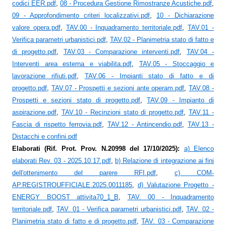
codici EER.pdf
,
08 - Procedura Gestione Rimostranze Acustiche.pdf
,
09 - Approfondimento criteri localizzativi.pdf
,
10 - Dichiarazione
valore opera.pdf
,
TAV.00 - Inquadramento territoriale.pdf
,
TAV.01 -
Verifica parametri urbanistici.pdf
,
TAV.02 - Planimetria stato di fatto e
di progetto.pdf
,
TAV.03 - Comparazione interventi.pdf
,
TAV.04 -
Interventi area esterna e viabilita.pdf
,
TAV.05 - Stoccaggio e
lavorazione rifiuti.pdf
,
TAV.06 - Impianti stato di fatto e di
progetto.pdf
,
TAV.07 - Prospetti e sezioni ante operam.pdf
,
TAV.08 -
Prospetti e sezioni stato di progetto.pdf
,
TAV.09 - Impianto di
aspirazione.pdf
,
TAV.10 - Recinzioni stato di progetto.pdf
,
TAV.11 -
Fascia di rispetto ferrovia.pdf
,
TAV.12 - Antincendio.pdf
,
TAV.13 -
Distacchi e confini.pdf
Elaborati (Rif. Prot. Prov. N.20998 del 17/10/2025):
a) Elenco
elaborati Rev. 03 - 2025.10.17.pdf
,
b) Relazione di integrazione ai fini
dell'ottenimento del parere RFI.pdf
,
c) COM-
AP.REGISTROUFFICIALE.2025.0011185
,
d) Valutazione Progetto -
ENERGY BOOST attivita70_1_B
,
TAV. 00 - Inquadramento
territoriale.pdf
,
TAV. 01 - Verifica parametri urbanistici.pdf
,
TAV. 02 -
Planimetria stato di fatto e di progetto.pdf
,
TAV. 03 - Comparazione