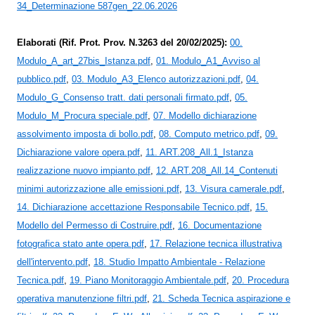
34_Determinazione 587gen_22.06.2026
Elaborati (Rif. Prot. Prov. N.3263 del 20/02/2025):
00.
Modulo_A_art_27bis_Istanza.pdf
,
01. Modulo_A1_Avviso al
pubblico.pdf
,
03. Modulo_A3_Elenco autorizzazioni.pdf
,
04.
Modulo_G_Consenso tratt. dati personali firmato.pdf
,
05.
Modulo_M_Procura speciale.pdf
,
07. Modello dichiarazione
assolvimento imposta di bollo.pdf
,
08. Computo metrico.pdf
,
09.
Dichiarazione valore opera.pdf
,
11. ART.208_All.1_Istanza
realizzazione nuovo impianto.pdf
,
12. ART.208_All.14_Contenuti
minimi autorizzazione alle emissioni.pdf
,
13. Visura camerale.pdf
,
14. Dichiarazione accettazione Responsabile Tecnico.pdf
,
15.
Modello del Permesso di Costruire.pdf
,
16. Documentazione
fotografica stato ante opera.pdf
,
17. Relazione tecnica illustrativa
dell'intervento.pdf
,
18. Studio Impatto Ambientale - Relazione
Tecnica.pdf
,
19. Piano Monitoraggio Ambientale.pdf
,
20. Procedura
operativa manutenzione filtri.pdf
,
21. Scheda Tecnica aspirazione e