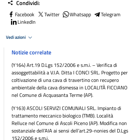
Condividi:
Facebook
Twitter
Whatsapp
Telegram
LinkedIn
Vedi azioni
Notizie correlate
(Y164) Art.19 D.Lgs 152/2006 e s.m.i. – Verifica di
assoggettabilità a V.I.A. Ditta I CONCI SRL. Progetto per
coltivazione di una cava di travertino con recupero
ambientale della cava dismessa in LOCALITÀ FICCIANO
nel Comune di Acquasanta Terme (AP).
(Y163) ASCOLI SERVIZI COMUNALI SRL. Impianto di
trattamento meccanico biologico (TMB). Località
Relluce nel Comune di Ascoli Piceno (AP). Modifica non
sostanziale dell’AIA ai sensi dell’art.29-nonies del D.Lgs
152/2006 e s.m.i.