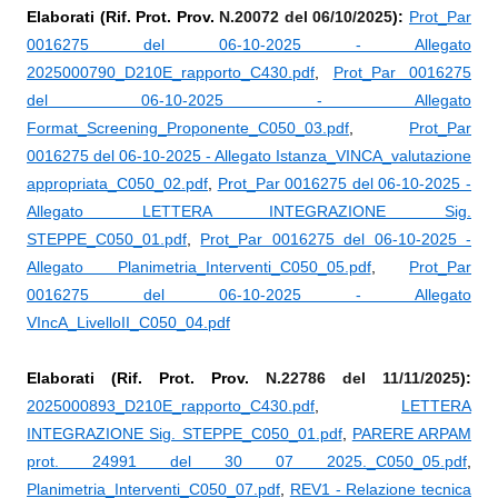
Elaborati (Rif. Prot. Prov.
N.20072 del 06/10/2025
):
Prot_Par
0016275 del 06-10-2025 - Allegato
2025000790_D210E_rapporto_C430.pdf
,
Prot_Par 0016275
del 06-10-2025 - Allegato
Format_Screening_Proponente_C050_03.pdf
,
Prot_Par
0016275 del 06-10-2025 - Allegato Istanza_VINCA_valutazione
appropriata_C050_02.pdf
,
Prot_Par 0016275 del 06-10-2025 -
Allegato LETTERA INTEGRAZIONE Sig.
STEPPE_C050_01.pdf
,
Prot_Par 0016275 del 06-10-2025 -
Allegato Planimetria_Interventi_C050_05.pdf
,
Prot_Par
0016275 del 06-10-2025 - Allegato
VIncA_LivelloII_C050_04.pdf
Elaborati (Rif. Prot. Prov.
N.22786 del 11/11/2025
):
2025000893_D210E_rapporto_C430.pdf
,
LETTERA
INTEGRAZIONE Sig. STEPPE_C050_01.pdf
,
PARERE ARPAM
prot. 24991 del 30 07 2025._C050_05.pdf
,
Planimetria_Interventi_C050_07.pdf
,
REV1 - Relazione tecnica