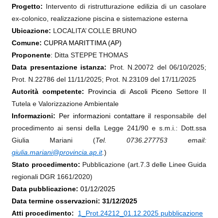
Progetto:
Intervento di ristrutturazione edilizia di un casolare
ex-colonico, realizzazione piscina e sistemazione esterna
Ubicazione:
LOCALITA’
COLLE BRUNO
Comune:
CUPRA MARITTIMA (AP)
Proponente
:
Ditta STEPPE THOMAS
Data presentazione istanza:
Prot. N.20072 del 06/10/2025;
Prot. N.22786 del 11/11/2025; Prot. N.23109 del 17/11/2025
Autorità competente:
Provincia di Ascoli Piceno
Settore II
Tutela e Valorizzazione Ambientale
Informazioni:
Per informazioni contattare il
responsabile del
procedimento ai sensi della Legge 241/90 e s.m.i.: Dott.ssa
Giulia Mariani (
Tel. 0736.277753
em
ail:
giulia.mariani@provincia.ap.it
.
)
Stato procedimento:
Pubblicazione (art.7.3 delle Linee Guida
regionali DGR 1661/2020)
Data pubblicazione:
01/12/2025
Data termine osservazioni: 31/12/2025
Atti procedimento:
1_Prot.24212_01.12.2025 pubblicazione