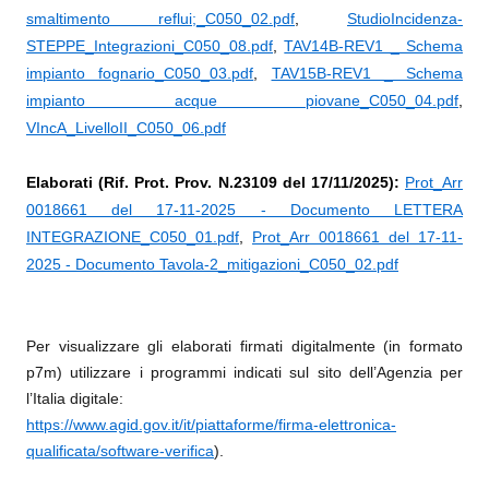
smaltimento reflui;_C050_02.pdf
,
StudioIncidenza-
STEPPE_Integrazioni_C050_08.pdf
,
TAV14B-REV1 _ Schema
impianto fognario_C050_03.pdf
,
TAV15B-REV1 _ Schema
impianto acque piovane_C050_04.pdf
,
VIncA_LivelloII_C050_06.pdf
Elaborati (Rif. Prot. Prov. N.23109 del 17/11/2025):
Prot_Arr
0018661 del 17-11-2025 - Documento LETTERA
INTEGRAZIONE_C050_01.pdf
,
Prot_Arr 0018661 del 17-11-
2025 - Documento Tavola-2_mitigazioni_C050_02.pdf
Per visualizzare gli elaborati firmati digitalmente (in formato
p7m) utilizzare i programmi indicati sul sito dell’Agenzia per
l’Italia digitale:
https://www.agid.gov.it/it/piattaforme/firma-elettronica-
qualificata/software-verifica
)
.