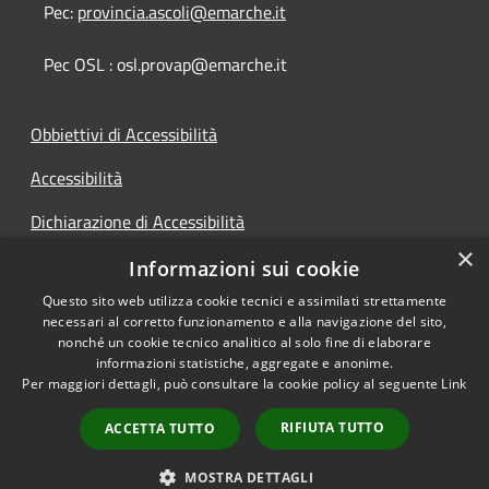
Pec:
provincia.ascoli@emarche.it
Pec OSL : osl.provap@emarche.it
Obbiettivi di Accessibilità
Accessibilità
Dichiarazione di Accessibilità
×
Accesso Civico
Informazioni sui cookie
Questo sito web utilizza cookie tecnici e assimilati strettamente
necessari al corretto funzionamento e alla navigazione del sito,
nonché un cookie tecnico analitico al solo fine di elaborare
informazioni statistiche, aggregate e anonime.
RSS
Copyright © 2026 • Provincia di
Per maggiori dettagli, può consultare la cookie policy al seguente
Link
Accessibilità
Ascoli Piceno • Powered by
Privacy
Municipium
Accesso
•
RIFIUTA TUTTO
ACCETTA TUTTO
Cookie
redazione
Mappa del sito
MOSTRA DETTAGLI