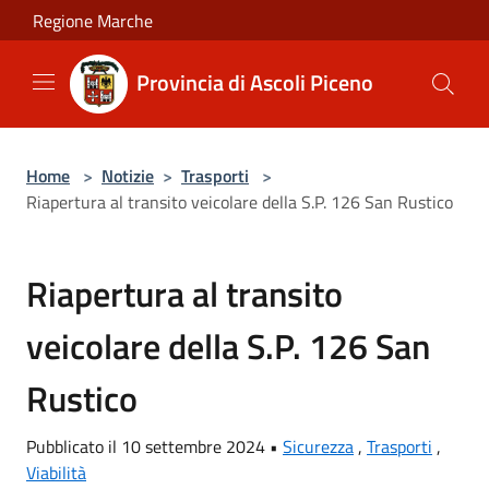
Salta al contenuto principale
Regione Marche
Provincia di Ascoli Piceno
Home
>
Notizie
>
Trasporti
>
Riapertura al transito veicolare della S.P. 126 San Rustico
Riapertura al transito
veicolare della S.P. 126 San
Rustico
Pubblicato il 10 settembre 2024 •
Sicurezza
,
Trasporti
,
Viabilità