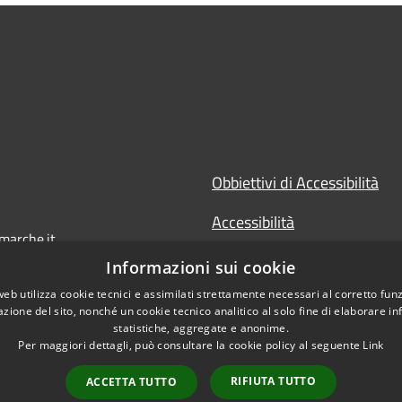
Obbiettivi di Accessibilità
Accessibilità
marche.it
Dichiarazione di Accessibilit
Informazioni sui cookie
web utilizza cookie tecnici e assimilati strettamente necessari al corretto fu
Accesso Civico
azione del sito, nonché un cookie tecnico analitico al solo fine di elaborare i
statistiche, aggregate e anonime.
Per maggiori dettagli, può consultare la cookie policy al seguente
Link
RIFIUTA TUTTO
ACCETTA TUTTO
l sito
Copyright © 2026 • Prov