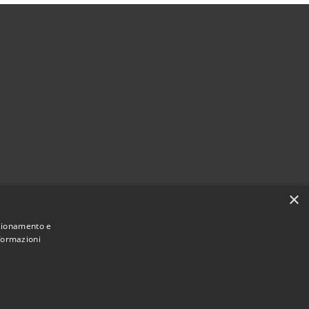
×
à
nzionamento e
nformazioni
Municipium
Accesso
incia di Ascoli Piceno • Powered by
•