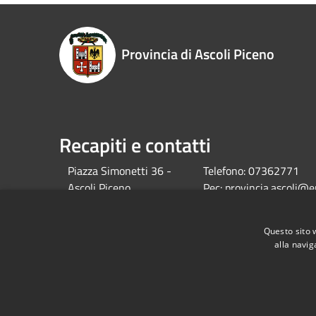
Provincia di Ascoli Piceno
Recapiti e contatti
Piazza Simonetti 36 -
Telefono:
07362771
Ascoli Piceno
Pec:
provincia.ascoli@e
C.F. 01116550441
Pec OSL :
Questo sito 
osl.provap@emarche.it
alla navig
RSS
Accessibilità
Privacy
Cookie
Mappa de