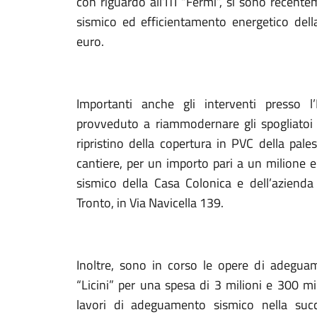
con riguardo all’ITI “Fermi”, si sono recent
sismico ed efficientamento energetico dell
euro.
Importanti anche gli interventi presso l’
provveduto a riammodernare gli spogliatoi co
ripristino della copertura in PVC della pale
cantiere, per un importo pari a un milione 
sismico della Casa Colonica e dell’azienda 
Tronto, in Via Navicella 139.
Inoltre, sono in corso le opere di adeguam
“Licini” per una spesa di 3 milioni e 300 mi
lavori di adeguamento sismico nella succu