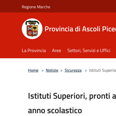
Salta al contenuto principale
Regione Marche
Provincia di Ascoli Pic
La Provincia
Aree
Settori, Servizi e Uffici
Home
>
Notizie
>
Sicurezza
>
Istituti Superio
Istituti Superiori, pronti
anno scolastico