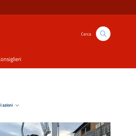
Cerca
onsiglieri
i azioni