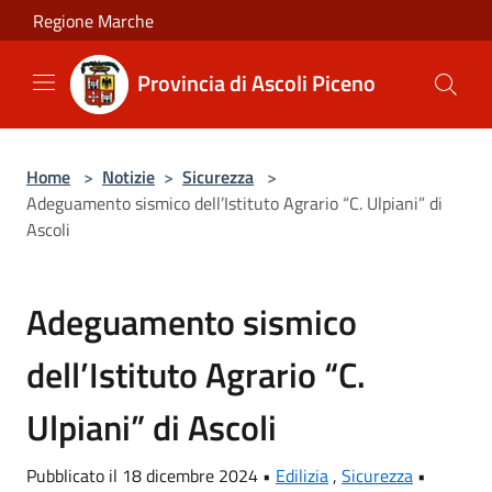
Salta al contenuto principale
Regione Marche
Provincia di Ascoli Piceno
Home
>
Notizie
>
Sicurezza
>
Adeguamento sismico dell’Istituto Agrario “C. Ulpiani” di
Ascoli
Adeguamento sismico
dell’Istituto Agrario “C.
Ulpiani” di Ascoli
Pubblicato il 18 dicembre 2024 •
Edilizia
,
Sicurezza
•