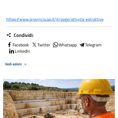
https://www.provincia.ap.it/
it/page/attivita-estrattive
Condividi:
Facebook
Twitter
Whatsapp
Telegram
LinkedIn
Vedi azioni