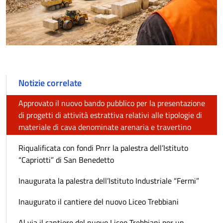
Notizie correlate
Approvato il nuovo bando pubblico per la presentazione
di progetti di attività estrattiva relativi alle tipologie di
materiale di cava denominate arenaria e travertino
Riqualificata con fondi Pnrr la palestra dell’Istituto
“Capriotti” di San Benedetto
Inaugurata la palestra dell’Istituto Industriale “Fermi”
Inaugurato il cantiere del nuovo Liceo Trebbiani
Al via il cantiere del nuovo Liceo Trebbiani per un